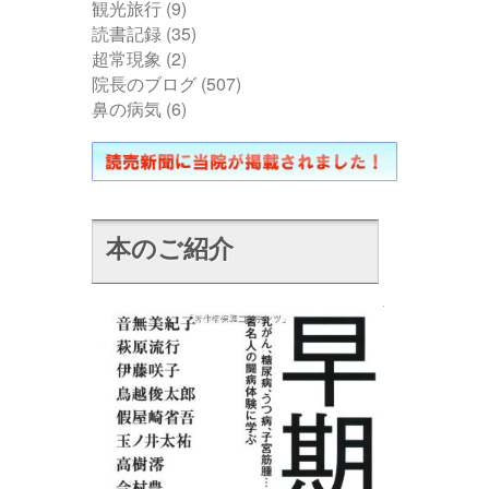
観光旅行
(9)
読書記録
(35)
超常現象
(2)
院長のブログ
(507)
鼻の病気
(6)
本のご紹介