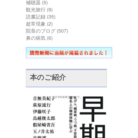
補聴器
(5)
観光旅行
(9)
読書記録
(35)
超常現象
(2)
院長のブログ
(507)
鼻の病気
(6)
本のご紹介