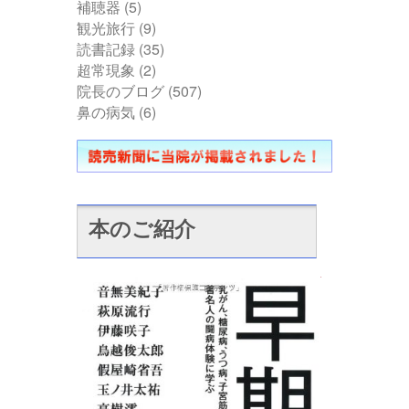
補聴器
(5)
観光旅行
(9)
読書記録
(35)
超常現象
(2)
院長のブログ
(507)
鼻の病気
(6)
本のご紹介