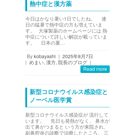
熱中症と漢方薬
今日はかなり暑い1日でしたね。 連
日の猛暑で熱中症の方も増えていま
す。 大塚製薬のホームページには 熱
中症について詳しい解説が載っていま
す。 日本の夏…
By
kobayashi
|
2025年8月7日
|
めまい
,
漢方
,
院長のブログ
|
Read more
新型コロナウイルス感染症と
ノーベル医学賞
新型コロナウイルス感染症が 流行して
います。 先日も発熱がなく、 鼻水が
出て鼻がつまると いう方が来院され、
副鼻腔炎の診断で治療したところ、 三