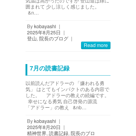
気温は高かったのですが 登山道は緑に
囲まれて 少し涼しく感じました。
&n…
By
kobayashi
|
2025年8月25日
|
登山
,
院長のブログ
|
Read more
7月の読書記録
以前読んだアドラーの 「嫌われる勇
気」 はとてもインパクトのある内容で
した。 アドラーの教えの続編です。
幸せになる勇気 自己啓発の源流
「アドラー」の教え &nb…
By
kobayashi
|
2025年8月20日
|
精神世界
,
読書記録
,
院長のブロ