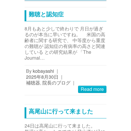
難聴と認知症
8月もあと少しで終わりで 月日が過ぎ
るのが本当に早いですね。 米国の高
齢者に関する研究で、 中等度から重度
の難聴が 認知症の有病率の高さと関連
している との研究結果が 「The
Journal…
By
kobayashi
|
2025年8月30日
|
補聴器
,
院長のブログ
|
Read more
高尾山に行って来ました
24日は高尾山に行って来ました。