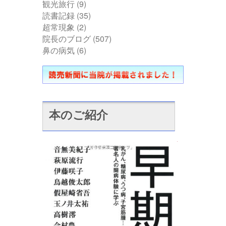
観光旅行
(9)
読書記録
(35)
超常現象
(2)
院長のブログ
(507)
鼻の病気
(6)
本のご紹介