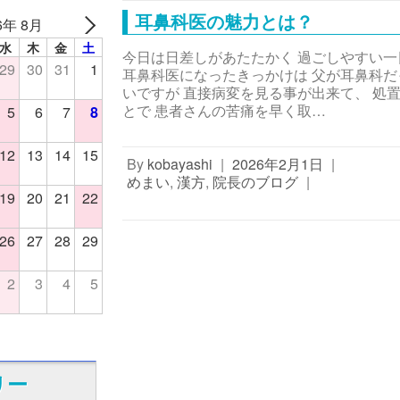
耳鼻科医の魅力とは？
6年 8月
水
木
金
土
今日は日差しがあたたかく 過ごしやすい
29
30
31
1
耳鼻科医になったきっかけは 父が耳鼻科だ
いですが 直接病変を見る事が出来て、 処
とで 患者さんの苦痛を早く取…
5
6
7
8
12
13
14
15
By
kobayashi
|
2026年2月1日
|
めまい
,
漢方
,
院長のブログ
|
19
20
21
22
26
27
28
29
2
3
4
5
リー