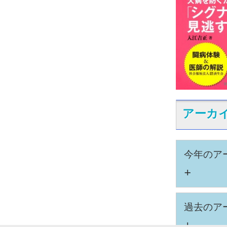
アーカ
今年のア
+
過去のア
+