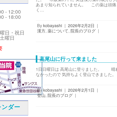
あまり知られていません。 この薬は頭痛
く…
 - 12:00
 - 18:00
By
kobayashi
|
2026年2月2日
|
漢方
,
薬について
,
院長のブログ
|
曜日・祝日
土曜日
要
高尾山に行って来ました
1日日曜日は 高尾山に登りました。 晴
なかったので 気持ちよく登山できまし
By
kobayashi
|
2026年2月1日
|
登山
,
院長のブログ
|
レンダー