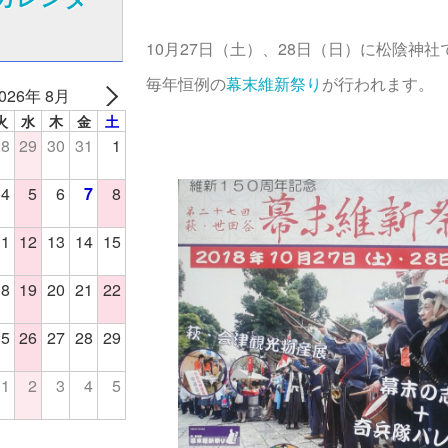
10月27日（土）、28日（日）に松陰神社
毎年恒例の
幕末維新祭り
が行われます。
026年 8月
火
水
木
金
土
28
29
30
31
1
4
5
6
7
8
11
12
13
14
15
18
19
20
21
22
25
26
27
28
29
1
2
3
4
5
日