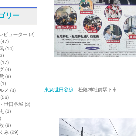
ゴリー
コンピューター
(2)
(47)
気
(14)
3)
(17)
グ
(4)
賞
(8)
(1)
東急世田谷線
松陰神社前駅下車
ルメ
(3)
(56)
・世田谷城
(3)
史
(3)
)
故
(8)
くみ
(29)