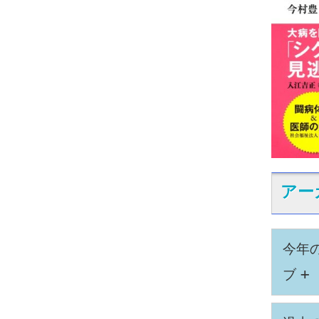
アー
今年
+
ブ