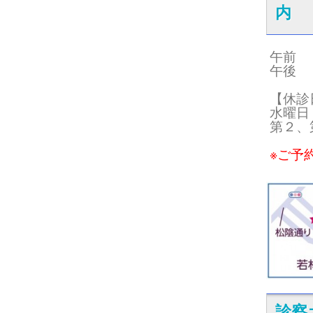
内
午前 09
午後 15
【休診
水曜日
第２、
※ご予
診察