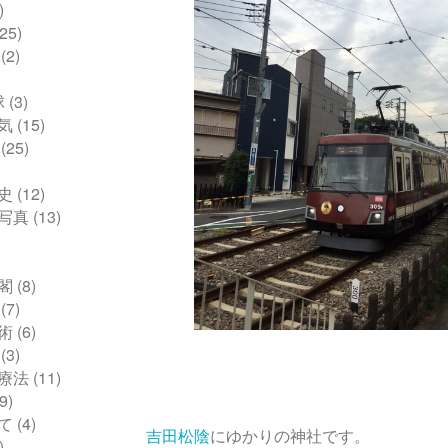
)
25)
(2)
球
(3)
気
(15)
(25)
史
(12)
写真
(13)
閣
(8)
(7)
術
(6)
(3)
療法
(11)
9)
て
(4)
吉田松陰
にゆかりの神社です。
)