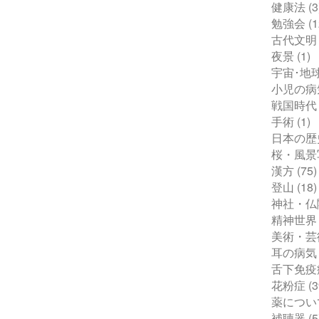
健康法
(3
勉強会
(1
古代文明
夜景
(1)
宇宙･地
小児の病
戦国時代
手術
(1)
日本の歴
桜・風景
漢方
(75)
登山
(18)
神社・仏
精神世界
美術・芸
耳の病気
舌下免疫
花粉症
(3
薬につい
補聴器
(5