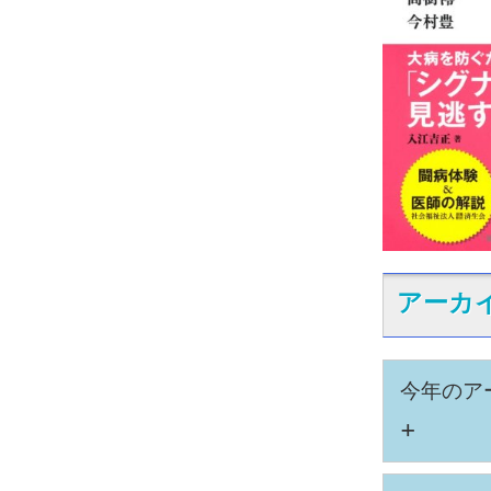
アーカ
今年のア
+