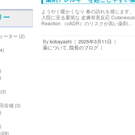
ようやく暖かくなり 春の訪れを感じます
リー
入院に至る重篤な 皮膚有害反応 Cutaneous Ad
Reaction （cADR）のリスクが高い薬剤…
ピューター
(2)
By
kobayashi
|
2025年3月11日
|
薬について
,
院長のブログ
|
4)
)
)
(3)
田谷城
(3)
)
)
(29)