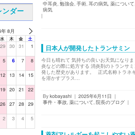
中耳炎
,
勉強会
,
手術
,
耳の病気
,
薬について
病気
レンダー
|
6年 8月
水
木
金
土
29
30
31
1
日本人が開発したトランサミン
今日も晴れて 気持ちの良いお天気になり
5
6
7
8
炎などの際に処方する 消炎剤のトランサミ
発した歴史があります。 正式名称トラネキ
12
13
14
15
を溶かすプラス…
19
20
21
22
By
kobayashi
|
2025年6月11日
|
事件・事故
,
薬について
,
院長のブログ
|
26
27
28
29
2
3
4
5
薬剤アレルギーを起こしやすい