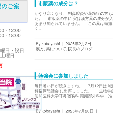
市販薬の成分は？
間のご案
かなり寒くなり、 副鼻腔炎や花粉症の方
た。 市販薬の中に 実は漢方薬の成分が
あまり知られていません。 この薬は頭痛
く…
 - 12:00
 - 18:00
By
kobayashi
|
2026年2月2日
|
】
漢方
,
薬について
,
院長のブログ
|
日曜日・祝日
４土曜日
要
勉強会に参加しました
毎日暑い日が続きますね。 7月12日は 
科臨床懇話会 に出席しました。 生物学
昭和医科大学耳鼻咽喉科 頭頸部外科学 准
By
kobayashi
|
2025年7月20日
|