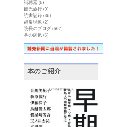
補聴器
(5)
観光旅行
(9)
読書記録
(35)
超常現象
(2)
院長のブログ
(507)
鼻の病気
(6)
本のご紹介