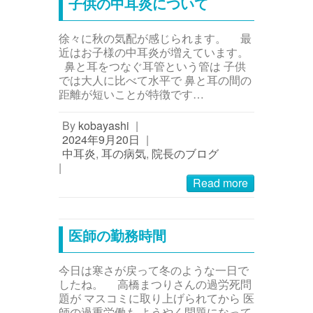
子供の中耳炎について
徐々に秋の気配が感じられます。 最
近はお子様の中耳炎が増えています。
鼻と耳をつなぐ耳管という管は 子供
では大人に比べて水平で 鼻と耳の間の
距離が短いことが特徴です…
By
kobayashi
|
2024年9月20日
|
中耳炎
,
耳の病気
,
院長のブログ
|
Read more
医師の勤務時間
今日は寒さが戻って冬のような一日で
したね。 高橋まつりさんの過労死問
題が マスコミに取り上げられてから 医
師の過重労働も ようやく問題になって