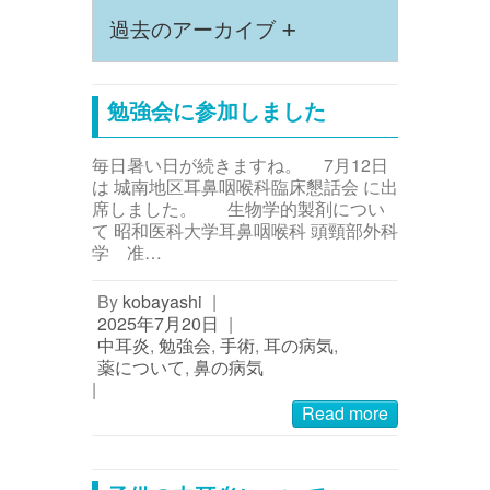
+
過去のアーカイブ
勉強会に参加しました
毎日暑い日が続きますね。 7月12日
は 城南地区耳鼻咽喉科臨床懇話会 に出
席しました。 生物学的製剤につい
て 昭和医科大学耳鼻咽喉科 頭頸部外科
学 准…
By
kobayashi
|
2025年7月20日
|
中耳炎
,
勉強会
,
手術
,
耳の病気
,
薬について
,
鼻の病気
|
Read more