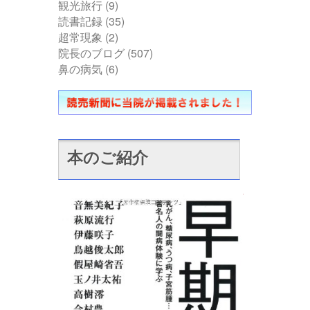
観光旅行
(9)
読書記録
(35)
超常現象
(2)
院長のブログ
(507)
鼻の病気
(6)
本のご紹介