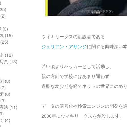
)
25)
(2)
球
(3)
気
(15)
ウィキリークスの創設者である
(25)
ジュリアン・アサンジ
に関する興味深い
史
(12)
写真
(13)
若い頃よりハッカーとして活動し、
親の方針で学校にはあまり通わず
閣
(8)
過酷な幼少期を経てネットの世界にのめ
(7)
術
(6)
(3)
データの暗号化や検索エンジンの開発を
療法
(11)
9)
2006年にウィキリークスを創設します。
て
(4)
)