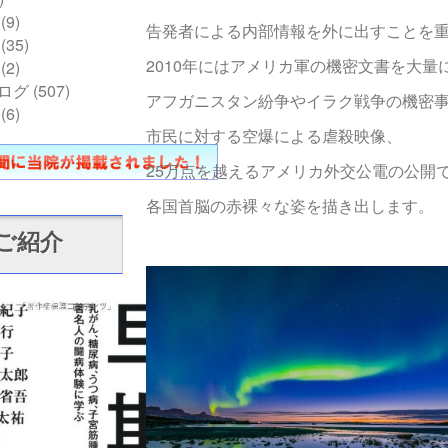
(9)
告発者による内部情報を外に出すことを
(35)
2010年にはアメリカ軍の機密文書を大量
(2)
ログ
(507)
アフガニスタン紛争やイラク戦争の機密
(6)
市民に対する空爆による虐殺映像、
25万点を越えるアメリカ外交公電の公開
各国首脳の赤裸々な姿を描き出します。
ご紹介