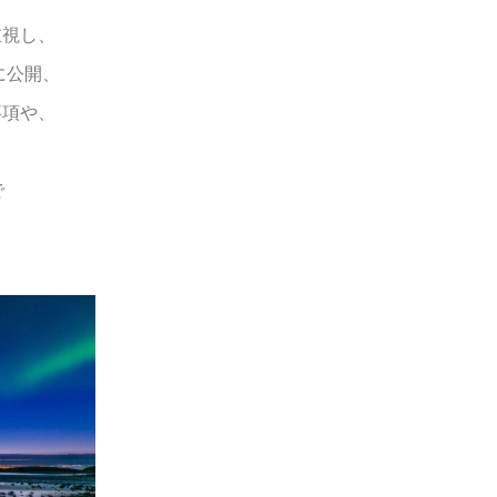
重視し、
に公開、
事項や、
で