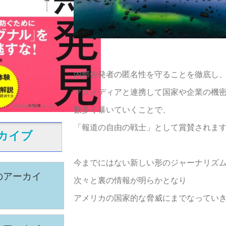
内部告発者の匿名性を守ることを徹底し
マスメディアと連携して国家や企業の機
数多く暴いていくことで、
「報道の自由の戦士」として賞賛されま
カイブ
今までにはない新しい形のジャーナリズ
のアーカイ
次々と裏の情報が明らかとなり
アメリカの国家的な脅威にまでなってい