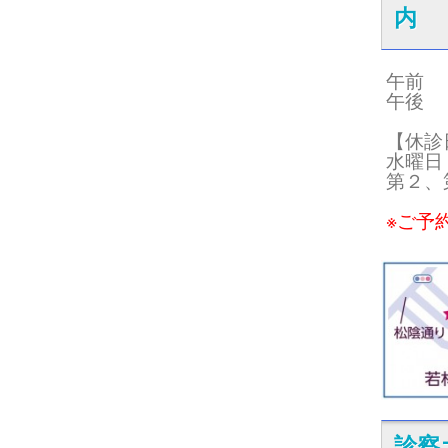
内
午前 09
午後 15
【休診
水曜日
第２、
※ご予
診察