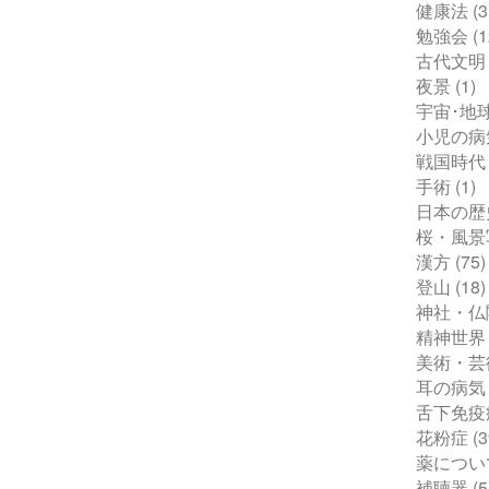
健康法
(3
勉強会
(1
古代文明
夜景
(1)
宇宙･地
小児の病
戦国時代
手術
(1)
日本の歴
桜・風景
漢方
(75)
登山
(18)
神社・仏
精神世界
美術・芸
耳の病気
舌下免疫
花粉症
(3
薬につい
補聴器
(5