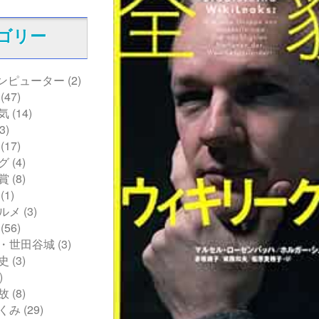
ゴリー
コンピューター
(2)
(47)
気
(14)
3)
(17)
グ
(4)
賞
(8)
(1)
ルメ
(3)
(56)
・世田谷城
(3)
史
(3)
)
故
(8)
くみ
(29)