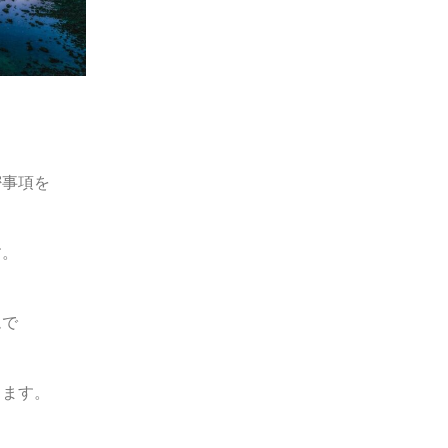
、
密事項を
す。
ムで
きます。