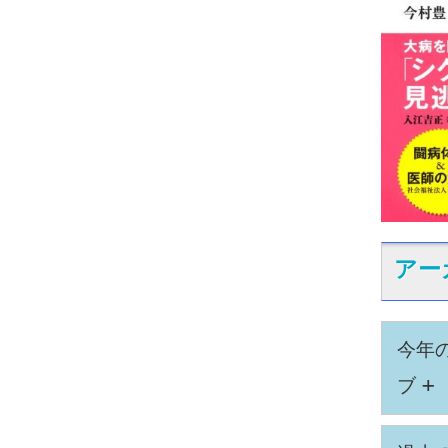
アー
今年
+
ブ