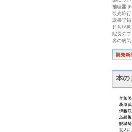
補聴器
(5
観光旅行
読書記録
超常現象
院長のブ
鼻の病気
本の