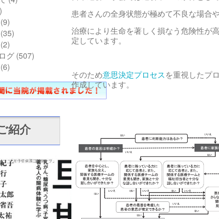
)
患者さんの全身状態が極めて不良な場合
(9)
治療により生命を著しく損なう危険性が
(35)
定しています。
(2)
ログ
(507)
(6)
そのため
意思決定プロセス
を重視したプ
作成しています。
ご紹介