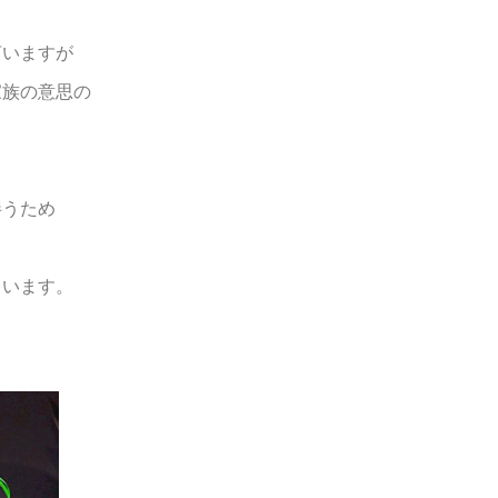
言いますが
家族の意思の
伴うため
て
ています。