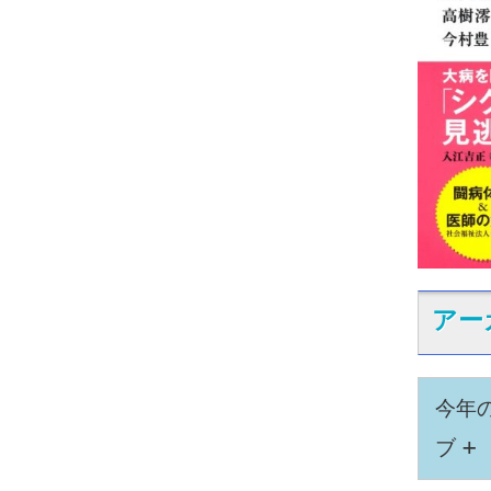
アー
今年
+
ブ