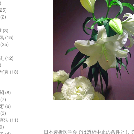
)
25)
(2)
球
(3)
気
(15)
(25)
史
(12)
)
写真
(13)
閣
(8)
(7)
術
(6)
(3)
療法
(11)
9)
日本透析医学会では透析中止の条件とし
て
(4)