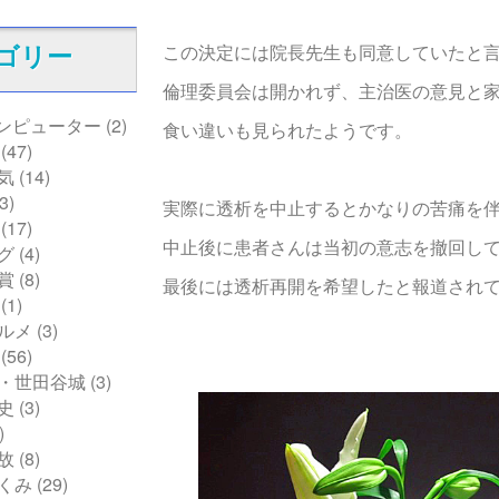
この決定には院長先生も同意していたと
ゴリー
倫理委員会は開かれず、主治医の意見と
コンピューター
(2)
食い違いも見られたようです。
(47)
気
(14)
3)
実際に透析を中止するとかなりの苦痛を
(17)
中止後に患者さんは当初の意志を撤回し
グ
(4)
賞
(8)
最後には透析再開を希望したと報道され
(1)
ルメ
(3)
(56)
・世田谷城
(3)
史
(3)
)
故
(8)
くみ
(29)