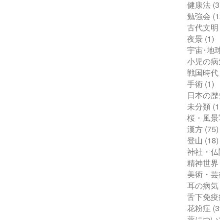
健康法
(3
勉強会
(1
古代文明
夜景
(1)
宇宙･地
小児の病
戦国時代
手術
(1)
日本の歴
未分類
(1
桜・風景
漢方
(75)
登山
(18)
神社・仏
精神世界
美術・芸
耳の病気
舌下免疫
花粉症
(3
薬につい