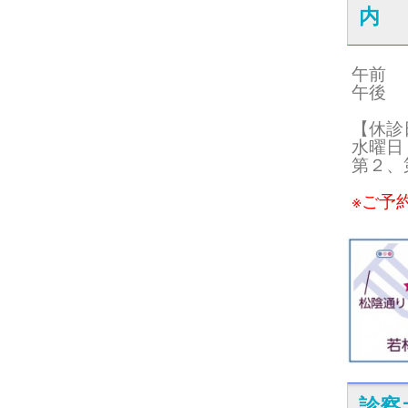
内
午前 09
午後 15
【休診
水曜日
第２、
※ご予
診察