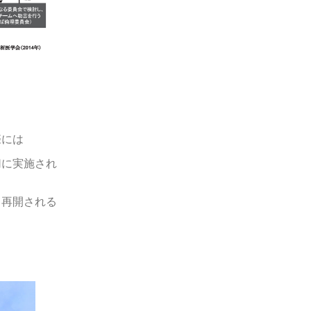
際には
切に実施され
て再開される