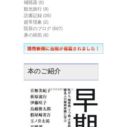
補聴器
(5)
観光旅行
(9)
読書記録
(35)
超常現象
(2)
院長のブログ
(507)
鼻の病気
(6)
本のご紹介