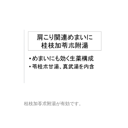
桂枝加苓朮附湯が有効です。