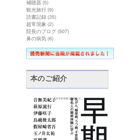
補聴器
(5)
観光旅行
(9)
読書記録
(35)
超常現象
(2)
院長のブログ
(507)
鼻の病気
(6)
本のご紹介